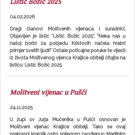
Listić Božić 2025
04.02.2026
Dragi članovi Molitvenih vijenaca i suradnici,
Objavljen je listić "Listić Božić 2025". "Neka nas u
našoj borbi za pobjedu Kristovih načela hrabri
primjer svetih ljudi!" Ostale poticajne poruke te vijesti
iz života Molitvenog vijenca Kraljice obitelji čitajte na
listiću: Listić Božić 2025
Molitveni vijenac u Pušći
24.11.2025
U župi sv Jurja Mučenika u Pušći osnovan je
Molitveni vijenac Kraljice obitelji. Tako se ovaj
prekrasni krajolik osim snijegom zaodjenuo Marijinim