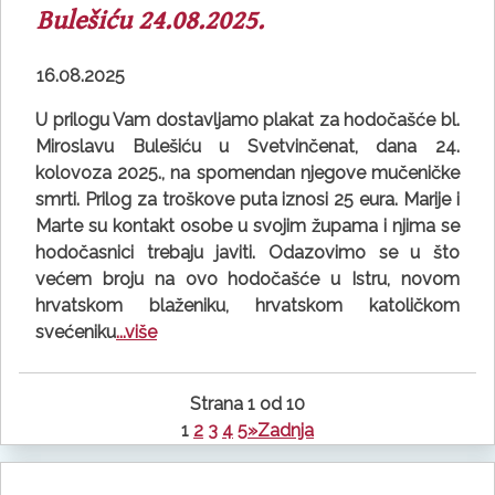
Bulešiću 24.08.2025.
16.08.2025
U prilogu Vam dostavljamo plakat za hodočašće bl.
Miroslavu Bulešiću u Svetvinčenat, dana 24.
kolovoza 2025., na spomendan njegove mučeničke
smrti. Prilog za troškove puta iznosi 25 eura. Marije i
Marte su kontakt osobe u svojim župama i njima se
hodočasnici trebaju javiti. Odazovimo se u što
većem broju na ovo hodočašće u Istru, novom
hrvatskom blaženiku, hrvatskom katoličkom
svećeniku
...više
Strana 1 od 10
1
2
3
4
5
»
Zadnja