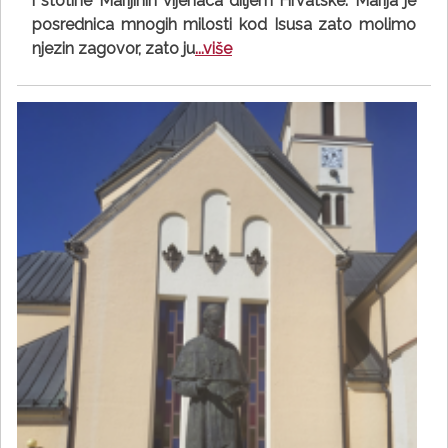
i stotine Marijinih vijenaca diljem Hrvatske. Marija je
posrednica mnogih milosti kod Isusa zato molimo
njezin zagovor, zato ju
...više