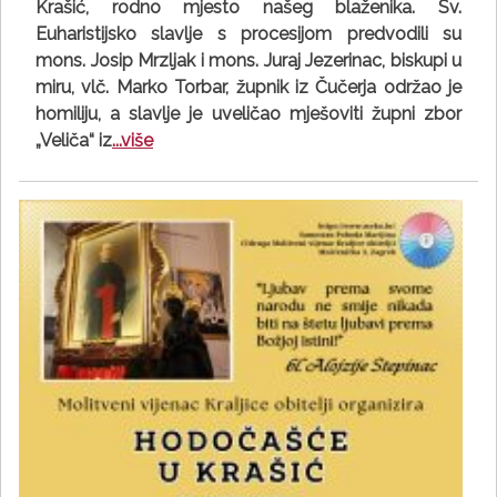
Krašić, rodno mjesto našeg blaženika. Sv.
Euharistijsko slavlje s procesijom predvodili su
mons. Josip Mrzljak i mons. Juraj Jezerinac, biskupi u
miru, vlč. Marko Torbar, župnik iz Čučerja održao je
homiliju, a slavlje je uveličao mješoviti župni zbor
„Veliča“ iz
...više