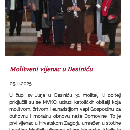
Molitveni vijenac u Desiniću
05.11.2025
U župi sv Jurja u Desiniću 31 molitelj ili obitelj
priključili su se MVKO, udruzi katoličkih obitelji koja
molitvom, žrtvom i euharistijom vapi Gospodinu za
duhovnu i moralnu obnovu naše Domovine. To je
prvi vijenac u Hrvatskom Zagorju umrežen u stotine