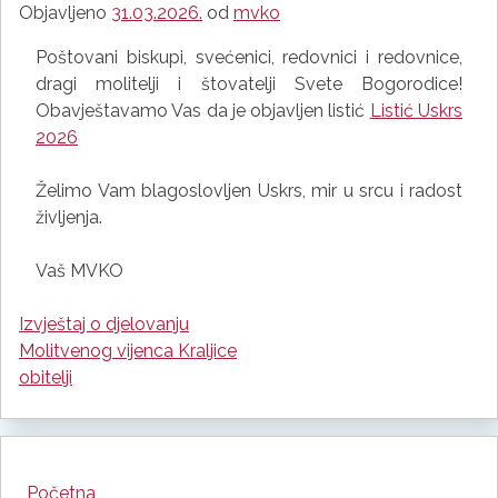
Objavljeno
31.03.2026.
od
mvko
Poštovani biskupi, svećenici, redovnici i redovnice,
dragi molitelji i štovatelji Svete Bogorodice!
Obavještavamo Vas da je objavljen listić
Listić Uskrs
2026
Želimo Vam blagoslovljen Uskrs, mir u srcu i radost
življenja.
Vaš MVKO
Izvještaj o djelovanju
Navigacija
Molitvenog vijenca Kraljice
objava
obitelji
Početna