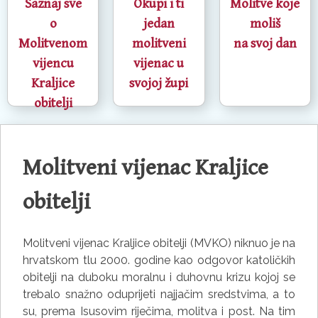
Saznaj sve
Okupi i ti
Molitve koje
o
jedan
moliš
Molitvenom
molitveni
na svoj dan
vijencu
vijenac u
Kraljice
svojoj župi
obitelji
Skoči
do
Molitveni vijenac Kraljice
sadržaja
obitelji
Molitveni vijenac Kraljice obitelji (MVKO) niknuo je na
hrvatskom tlu 2000. godine kao odgovor katoličkih
obitelji na duboku moralnu i duhovnu krizu kojoj se
trebalo snažno oduprijeti najjačim sredstvima, a to
su, prema Isusovim riječima, molitva i post. Na tim