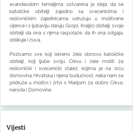
evanđeoskim temeljima ostvarena je ideja da se
katoličke obitelji zajedno sa svećenicima i
redovničkim zajednicama udružuju u molitvene
vijence i s ljubavlju daruju Gospi, Kraljici obitelji, svoje
obitelji da ona s njima raspolaže, da ih ona odgaja,
oblikuje i čuva.
Pozivamo sve koji iskreno žele obnovu katoličke
obitelji, koji ljube svoju Crkvu i žele moliti za
redovnički i svećenički stalež, kojima je na srcu
domovina Hrvatska i njena budućnost, neka nam se
pridruže u molitvi i žrtvi s Marijom za dobro Crkve,
naroda i Domovine.
Vijesti