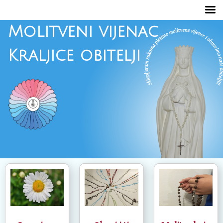
Molitveni vijenac
Kraljice obitelji