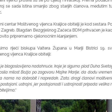
eni vijenci proširili su se po cijeloj Hrvatskoj. Prema podaci
roj se sada istina smanjio zbog starijih članova, međutim t
.
i centar Molitvenog vijenca Kraljice obitelji je kod sestara 
Zagreb. Blagdan Bezgrješnog Začeća BDM prihvaćen je kao za
ovito pripremamo cjelonoćnim klanjanjem.
simo riječi biskupa Valtera Župana u Mariji Bistrici 19. 
enog vijenca Kraljice obitelji:
je blagoslovljeno nadahnuće, koje je sigurno plod Duha Svetoga,
rosila milost Božja po zagovoru Majke Marije, da dođu vremen
a nama na dobrobit i napredak. Zato, dragi članovi molitvenih 
 postojani, ustrajni, jer postojanosti i ustrajnosti pripada veli
iteljima.“