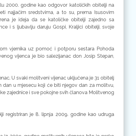
tlu 2000. godine kao odgovor katoličkih obitelji na
eti najjačim sredstvima, a to su, prema Isusovim
ena je ideja da se katoličke obitelji zajedno sa
i s ljubavlju daruju Gospi, Kraljici obitelji, svoje
pom vjernika uz pomoć i potporu sestara Pohoda
tvenog vijenca je bio salezijanac don Josip Stepan,
nac. U svaki molitveni vijenac uključena je 31 obitelj
an dan u mjesecu koji će biti njegov dan za molitvu,
ičke zajednice i sve pokojne svih članova Molitvenog
ji registriran je 8. lipnja 2009. godine kao udruga