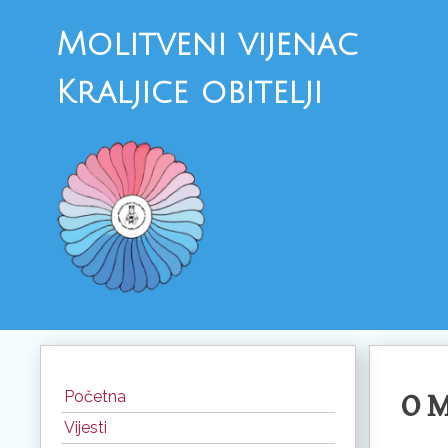
Molitveni vijenac
Kraljice obitelji
Skoči
do
Početna
O M
sadržaja
Vijesti