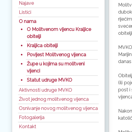
Najave
Molitv
dubok
Listići
riječ
O nama
svećen
O Molitvenom vijencu Kraljice
obitel
obitelji
Kraljica obitelji
MVKO 
Mariji
Povijest Molitvenog vijenca
danas 
Župe u kojima su molitveni
vijenci
Obitel
Statut udruge MVKO
(ili p
post i
Aktivnosti udruge MVKO
vijenca
Život jednog molitvenog vijenca
Osnivanje novog molitvenog vijenca
Nakon 
Fotogalerija
katolič
Kontakt