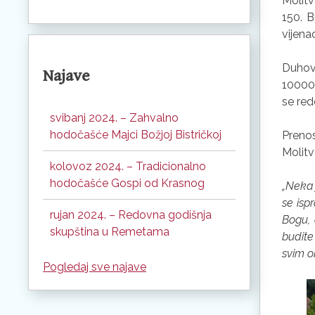
Molitv
150. B
vijenac
Duhovn
Najave
10000 
se red
svibanj 2024. – Zahvalno
hodočašće Majci Božjoj Bistričkoj
Preno
Molitv
kolovoz 2024. – Tradicionalno
hodočašće Gospi od Krasnog
„Neka 
se isp
rujan 2024. – Redovna godišnja
Bogu, 
skupština u Remetama
budite
svim ob
Pogledaj sve najave