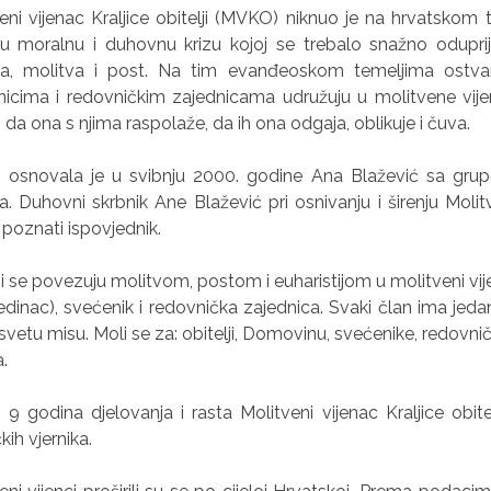
eni vijenac Kraljice obitelji (MVKO) niknuo je na hrvatskom 
u moralnu i duhovnu krizu kojoj se trebalo snažno oduprij
ima, molitva i post. Na tim evanđeoskom temeljima ostvar
icima i redovničkim zajednicama udružuju u molitvene vijence 
ji da ona s njima raspolaže, da ih ona odgaja, oblikuje i čuva.
osnovala je u svibnju 2000. godine Ana Blažević sa gru
na. Duhovni skrbnik Ane Blažević pri osnivanju i širenju Moli
poznati ispovjednik.
ji se povezuju molitvom, postom i euharistijom u molitveni vije
ojedinac), svećenik i redovnička zajednica. Svaki član ima jed
 svetu misu. Moli se za: obitelji, Domovinu, svećenike, redovn
.
9 godina djelovanja i rasta Molitveni vijenac Kraljice obitel
kih vjernika.