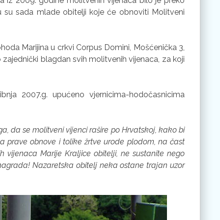
ma iz 2009. godine molitvenih vijenaca bilo je preko
u su sada mlade obitelji koje će obnoviti Molitveni
Pohoda Marijina u crkvi Corpus Domini, Mošćenička 3,
jednički blagdan svih molitvenih vijenaca, za koji
svibnja 2007.g. upućeno vjernicima-hodočasnicima
 da se molitveni vijenci rašire po Hrvatskoj, kako bi
a prave obnove i tolike žrtve urode plodom, na čast
vijenaca Marije Kraljice obitelji, ne sustanite nego
ka nagrada! Nazaretska obitelj neka ostane trajan uzor