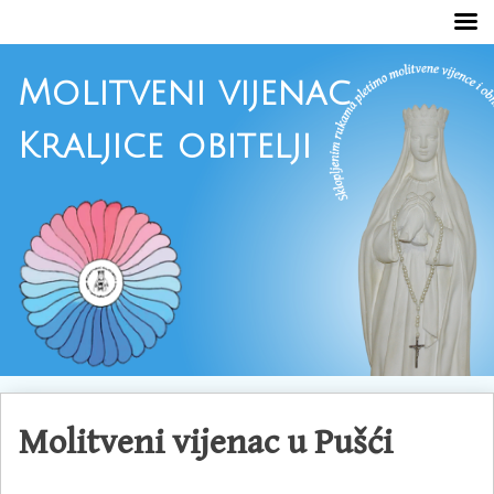
Molitveni vijenac
Kraljice obitelji
Skoči
do
Molitveni vijenac u Pušći
sadržaja