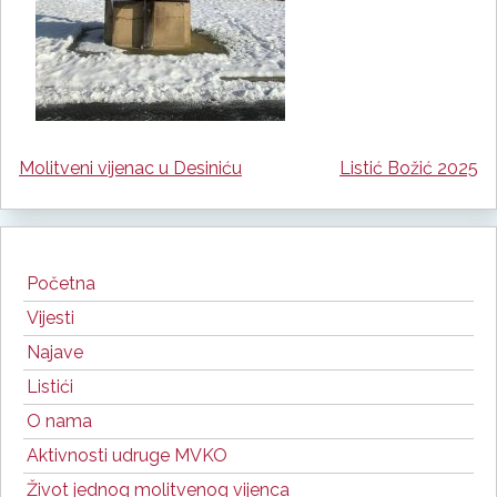
Molitveni vijenac u Desiniću
Listić Božić 2025
Navigacija
objava
Početna
Vijesti
Najave
Listići
O nama
Aktivnosti udruge MVKO
Život jednog molitvenog vijenca