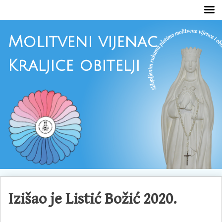
Molitveni vijenac
Kraljice obitelji
Skoči
do
Izišao je Listić Božić 2020.
sadržaja