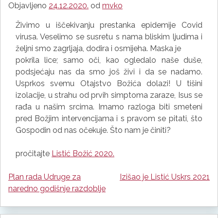
Objavljeno
24.12.2020.
od
mvko
Živimo u iščekivanju prestanka epidemije Covid
virusa. Veselimo se susretu s nama bliskim ljudima i
željni smo zagrljaja, dodira i osmijeha. Maska je
pokrila lice; samo oči, kao ogledalo naše duše,
podsjećaju nas da smo još živi i da se nadamo.
Usprkos svemu Otajstvo Božića dolazi! U tišini
izolacije, u strahu od prvih simptoma zaraze, Isus se
rađa u našim srcima. Imamo razloga biti smeteni
pred Božjim intervencijama i s pravom se pitati, što
Gospodin od nas očekuje. Što nam je činiti?
pročitajte
Listić Božić 2020.
Plan rada Udruge za
Izišao je Listić Uskrs 2021
Navigacija
naredno godišnje razdoblje
objava