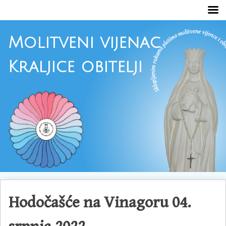
Molitveni vijenac
Kraljice obitelji
Skoči
do
Hodočašće na Vinagoru 04.
sadržaja