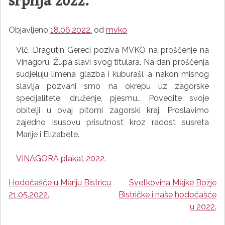
srpnja 2022.
Objavljeno
18.06.2022.
od
mvko
Vlč. Dragutin Gereci poziva MVKO na proščenje na
Vinagoru. Župa slavi svog titulara. Na dan proščenja
sudjeluju limena glazba i kuburaši, a nakon misnog
slavlja pozvani smo na okrepu uz zagorske
specijalitete, druženje, pjesmu… Povedite svoje
obitelji u ovaj pitomi zagorski kraj. Proslavimo
zajedno Isusovu prisutnost kroz radost susreta
Marije i Elizabete.
VINAGORA plakat 2022.
Hodočašće u Mariju Bistricu
Svetkovina Majke Božje
Navigacija
21.05.2022.
Bistričke i naše hodočašće
objava
u 2022.