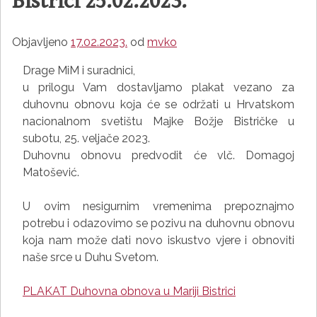
Bistrici 25.02.2023.
Objavljeno
17.02.2023.
od
mvko
Drage MiM i suradnici,
u prilogu Vam dostavljamo plakat vezano za
duhovnu obnovu koja će se održati u Hrvatskom
nacionalnom svetištu Majke Božje Bistričke u
subotu, 25. veljače 2023.
Duhovnu obnovu predvodit će vlč. Domagoj
Matošević.
U ovim nesigurnim vremenima prepoznajmo
potrebu i odazovimo se pozivu na duhovnu obnovu
koja nam može dati novo iskustvo vjere i obnoviti
naše srce u Duhu Svetom.
PLAKAT Duhovna obnova u Mariji Bistrici