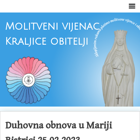
Molitveni vijenac
Kraljice obitelji
Skoči
do
Duhovna obnova u Mariji
sadržaja