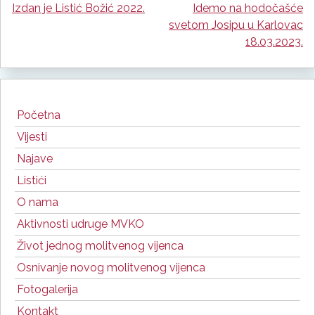
Izdan je Listić Božić 2022.
Idemo na hodočašće
Navigacija
svetom Josipu u Karlovac
objava
18.03.2023.
Početna
Vijesti
Najave
Listići
O nama
Aktivnosti udruge MVKO
Život jednog molitvenog vijenca
Osnivanje novog molitvenog vijenca
Fotogalerija
Kontakt