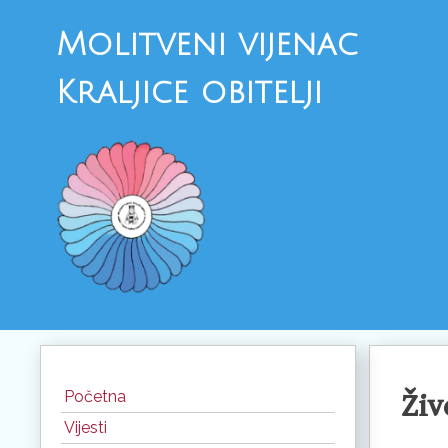
Molitveni vijenac
Kraljice obitelji
Skoči
do
Početna
Živ
sadržaja
Vijesti